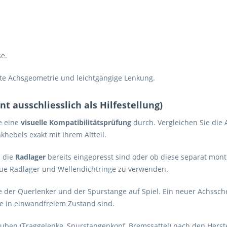
e.
kte Achsgeometrie und leichtgängige Lenkung.
 ausschliesslich als Hilfestellung)
e eine
visuelle Kompatibilitätsprüfung
durch. Vergleichen Sie die
khebels exakt mit Ihrem Altteil.
b die
Radlager
bereits eingepresst sind oder ob diese separat mon
ue Radlager und Wellendichtringe zu verwenden.
 der Querlenker und der Spurstange auf Spiel. Ein neuer Achssch
e in einwandfreiem Zustand sind.
uben (Traggelenke, Spurstangenkopf, Bremssattel) nach den Herstel