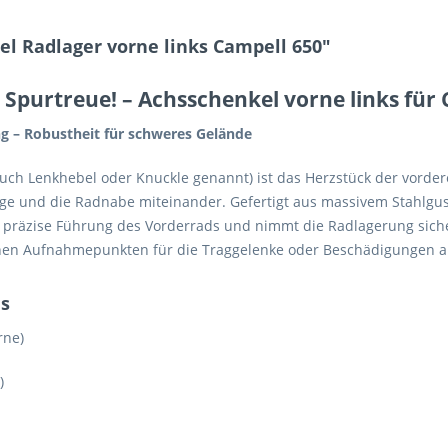
l Radlager vorne links Campell 650"
 Spurtreue!
– Achsschenkel vorne links für
 – Robustheit für schweres Gelände
uch Lenkhebel oder Knuckle genannt) ist das Herzstück der vorder
ge und die Radnabe miteinander. Gefertigt aus massivem Stahlguss,
e präzise Führung des Vorderrads und nimmt die Radlagerung sicher
nen Aufnahmepunkten für die Traggelenke oder Beschädigungen am
ls
rne)
)