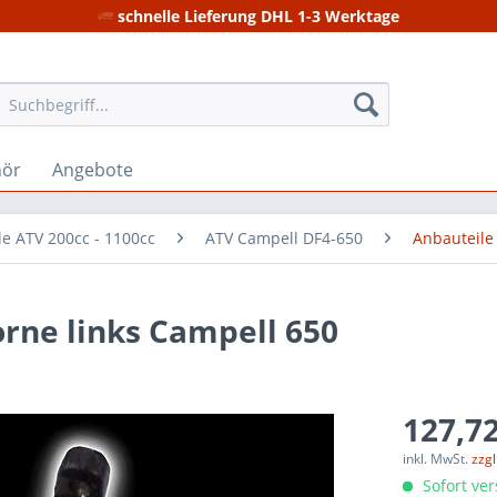
schnelle Lieferung DHL 1-3 Werktage
hör
Angebote
le ATV 200cc - 1100cc
ATV Campell DF4-650
Anbauteile
rne links Campell 650
127,72
inkl. MwSt.
zzg
Sofort ver