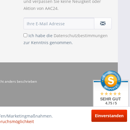
und verpassen Sie keine Neuigkeit oder
Aktion von AAC24.
Ich habe die
Datenschutzbestimmungen
zur Kenntnis genommen.
ht anders beschrieben
SEHR GUT
4.75 / 5
aus 20 Bewertungen
bei: shopvote.de
Einverstanden
riffen/Marketingmaßnahmen.
pruchsmöglichkeit