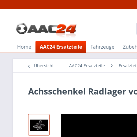
Home
AAC24 Ersatzteile
Fahrzeuge
Zube
Übersicht
AAC24 Ersatzteile
Ersatztei
Achsschenkel Radlager vo