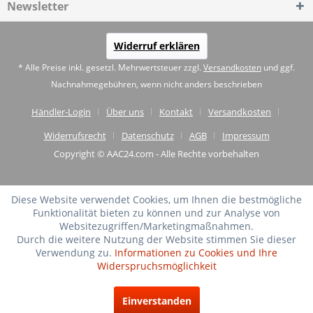
Newsletter
Widerruf erklären
* Alle Preise inkl. gesetzl. Mehrwertsteuer zzgl.
Versandkosten
und ggf.
Nachnahmegebühren, wenn nicht anders beschrieben
Händler-Login
Über uns
Kontakt
Versandkosten
Widerrufsrecht
Datenschutz
AGB
Impressum
Copyright © AAC24.com - Alle Rechte vorbehalten
Diese Website verwendet Cookies, um Ihnen die bestmögliche
Funktionalität bieten zu können und zur Analyse von
Websitezugriffen/Marketingmaßnahmen.
Durch die weitere Nutzung der Website stimmen Sie dieser
Verwendung zu.
Informationen zu Cookies und Ihre
Widerspruchsmöglichkeit
SEHR GUT
(4.75 / 5)
Einverstanden
aus
20
Bewertungen bei: shopvote.de ⓘ
Informationen zur Echtheit der Bewertungen