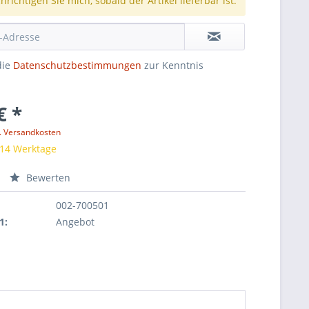
richtigen Sie mich, sobald der Artikel lieferbar ist.
die
Datenschutzbestimmungen
zur Kenntnis
€ *
l. Versandkosten
 14 Werktage
Bewerten
002-700501
1:
Angebot