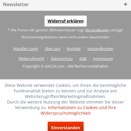
Newsletter
Widerruf erklären
* Alle Preise inkl. gesetzl. Mehrwertsteuer zzgl.
Versandkosten
und ggf.
Nachnahmegebühren, wenn nicht anders beschrieben
Händler-Login
Über uns
Kontakt
Versandkosten
Widerrufsrecht
Datenschutz
AGB
Impressum
Copyright © AAC24.com - Alle Rechte vorbehalten
Diese Website verwendet Cookies, um Ihnen die bestmögliche
Funktionalität bieten zu können und zur Analyse von
Websitezugriffen/Marketingmaßnahmen.
Durch die weitere Nutzung der Website stimmen Sie dieser
Verwendung zu.
Informationen zu Cookies und Ihre
Widerspruchsmöglichkeit
SEHR GUT
(4.75 / 5)
Einverstanden
aus
20
Bewertungen bei: shopvote.de ⓘ
Informationen zur Echtheit der Bewertungen