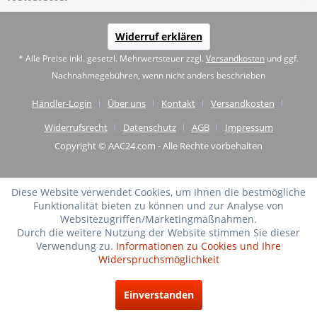
Widerruf erklären
* Alle Preise inkl. gesetzl. Mehrwertsteuer zzgl.
Versandkosten
und ggf.
Nachnahmegebühren, wenn nicht anders beschrieben
Händler-Login
Über uns
Kontakt
Versandkosten
Widerrufsrecht
Datenschutz
AGB
Impressum
Copyright © AAC24.com - Alle Rechte vorbehalten
Diese Website verwendet Cookies, um Ihnen die bestmögliche
Funktionalität bieten zu können und zur Analyse von
Websitezugriffen/Marketingmaßnahmen.
Durch die weitere Nutzung der Website stimmen Sie dieser
Verwendung zu.
Informationen zu Cookies und Ihre
Widerspruchsmöglichkeit
SEHR GUT
(4.75 / 5)
Einverstanden
aus
20
Bewertungen bei: shopvote.de ⓘ
Informationen zur Echtheit der Bewertungen