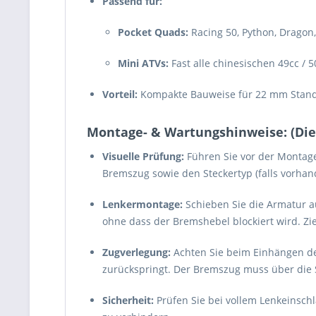
Passend für:
Pocket Quads:
Racing 50, Python, Dragon,
Mini ATVs:
Fast alle chinesischen 49cc / 5
Vorteil:
Kompakte Bauweise für 22 mm Standa
Montage- & Wartungshinweise: (Dient
Visuelle Prüfung:
Führen Sie vor der Montag
Bremszug sowie den Steckertyp (falls vorhand
Lenkermontage:
Schieben Sie die Armatur a
ohne dass der Bremshebel blockiert wird. Zi
Zugverlegung:
Achten Sie beim Einhängen de
zurückspringt. Der Bremszug muss über die St
Sicherheit:
Prüfen Sie bei vollem Lenkeinschla