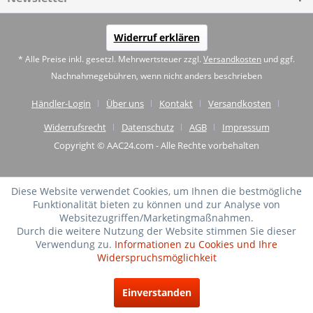
Widerruf erklären
* Alle Preise inkl. gesetzl. Mehrwertsteuer zzgl.
Versandkosten
und ggf.
Nachnahmegebühren, wenn nicht anders beschrieben
Händler-Login
Über uns
Kontakt
Versandkosten
Widerrufsrecht
Datenschutz
AGB
Impressum
Copyright © AAC24.com - Alle Rechte vorbehalten
Diese Website verwendet Cookies, um Ihnen die bestmögliche
Funktionalität bieten zu können und zur Analyse von
Websitezugriffen/Marketingmaßnahmen.
Durch die weitere Nutzung der Website stimmen Sie dieser
Verwendung zu.
Informationen zu Cookies und Ihre
Widerspruchsmöglichkeit
SEHR GUT
(4.75 / 5)
Einverstanden
aus
20
Bewertungen bei: shopvote.de ⓘ
Informationen zur Echtheit der Bewertungen