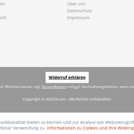
ten
Über uns
Datenschutz
cht
Impressum
Widerruf erklären
etzl. Mehrwertsteuer zzgl.
Versandkosten
und ggf. Nachnahmegebühren, wenn nic
Copyright © AAC24.com - Alle Rechte vorbehalten
Funktionalität bieten zu können und zur Analyse von Websitezug
 dieser Verwendung zu.
Informationen zu Cookies und Ihre Widers