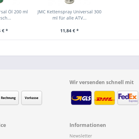
rsal Öl 200 ml
JMC Kettenspray Universal 300
sch...
ml für alle ATV...
 € *
11,84 € *
Wir versenden schnell mit
ice
Informationen
Newsletter