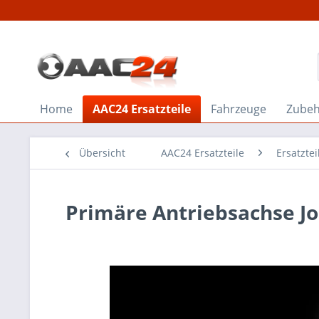
Home
AAC24 Ersatzteile
Fahrzeuge
Zube
Übersicht
AAC24 Ersatzteile
Ersatzte
Primäre Antriebsachse J