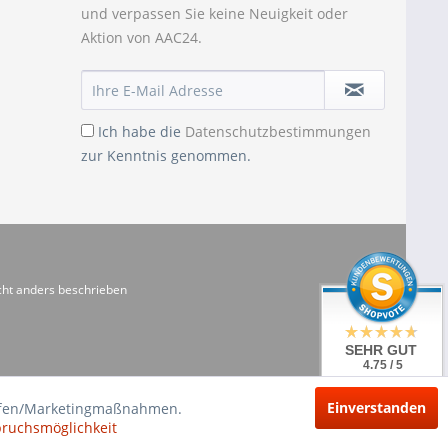
und verpassen Sie keine Neuigkeit oder
Aktion von AAC24.
Ich habe die
Datenschutzbestimmungen
zur Kenntnis genommen.
ht anders beschrieben
SEHR GUT
4.75 / 5
aus 20 Bewertungen
bei: shopvote.de
Einverstanden
riffen/Marketingmaßnahmen.
pruchsmöglichkeit