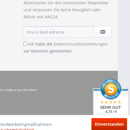
Abonnieren Sie den kostenlosen Newsletter
und verpassen Sie keine Neuigkeit oder
Aktion von AAC24.
Ich habe die
Datenschutzbestimmungen
zur Kenntnis genommen.
ht anders beschrieben
SEHR GUT
4.75 / 5
aus 20 Bewertungen
bei: shopvote.de
Einverstanden
riffen/Marketingmaßnahmen.
pruchsmöglichkeit