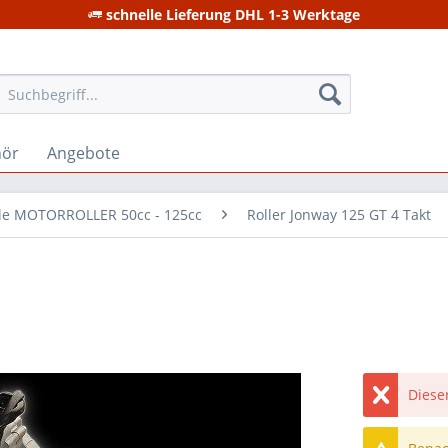
schnelle Lieferung DHL 1-3 Werktage
hör
Angebote
ile MOTORROLLER 50cc - 125cc
Roller Jonway 125 GT 4 Takt
Dieser