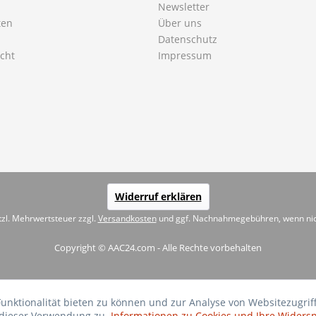
Newsletter
ten
Über uns
Datenschutz
cht
Impressum
Widerruf erklären
etzl. Mehrwertsteuer zzgl.
Versandkosten
und ggf. Nachnahmegebühren, wenn nic
Copyright © AAC24.com - Alle Rechte vorbehalten
Funktionalität bieten zu können und zur Analyse von Websitezug
 dieser Verwendung zu.
Informationen zu Cookies und Ihre Widers