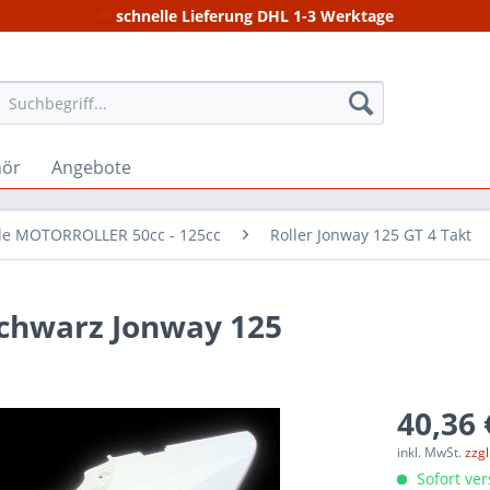
schnelle Lieferung DHL 1-3 Werktage
hör
Angebote
ile MOTORROLLER 50cc - 125cc
Roller Jonway 125 GT 4 Takt
schwarz Jonway 125
40,36 
inkl. MwSt.
zzg
Sofort ver