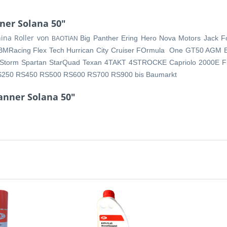
ner Solana 50"
hina Roller von
Big Panther Ering Hero Nova Motors Jack 
BAOTIAN
BMRacing Flex Tech Hurrican City Cruiser FOrmula One GT50 AGM B
MileStorm Spartan StarQuad Texan 4TAKT 4STROCKE Capriolo 2000E F
RS250 RS450 RS500 RS600 RS700 RS900 bis Baumarkt
anner Solana 50"