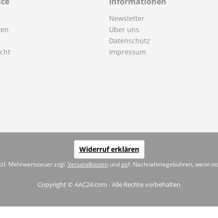
ice
Informationen
Newsletter
ten
Über uns
Datenschutz
cht
Impressum
Widerruf erklären
etzl. Mehrwertsteuer zzgl.
Versandkosten
und ggf. Nachnahmegebühren, wenn nic
Copyright © AAC24.com - Alle Rechte vorbehalten