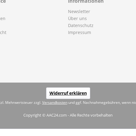
ice
Informationen
Newsletter
ten
Über uns
Datenschutz
cht
Impressum
Widerruf erklären
etzl. Mehrwertsteuer zzgl.
Versandkosten
und ggf. Nachnahmegebühren, wenn nic
Copyright © AAC24.com - Alle Rechte vorbehalten