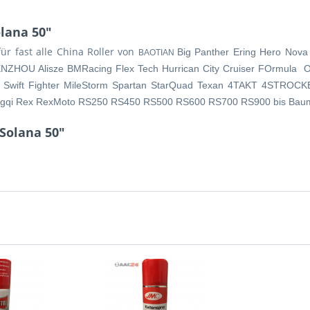
lana 50"
r fast alle China Roller von
Big Panther Ering Hero Nova
BAOTIAN
ENZHOU Alisze BMRacing Flex Tech Hurrican City Cruiser FOrmula 
 Swift Fighter MileStorm Spartan StarQuad Texan 4TAKT 4STROCKE
ingqi Rex RexMoto RS250 RS450 RS500 RS600 RS700 RS900 bis Bau
Solana 50"