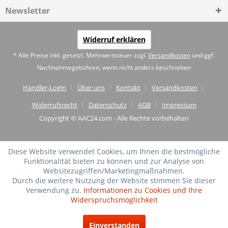
Newsletter
Widerruf erklären
* Alle Preise inkl. gesetzl. Mehrwertsteuer zzgl.
Versandkosten
und ggf.
Nachnahmegebühren, wenn nicht anders beschrieben
Händler-Login
Über uns
Kontakt
Versandkosten
Widerrufsrecht
Datenschutz
AGB
Impressum
Copyright © AAC24.com - Alle Rechte vorbehalten
Diese Website verwendet Cookies, um Ihnen die bestmögliche
Funktionalität bieten zu können und zur Analyse von
Websitezugriffen/Marketingmaßnahmen.
Durch die weitere Nutzung der Website stimmen Sie dieser
Verwendung zu.
Informationen zu Cookies und Ihre
Widerspruchsmöglichkeit
SEHR GUT
(4.75 / 5)
Einverstanden
aus
20
Bewertungen bei: shopvote.de ⓘ