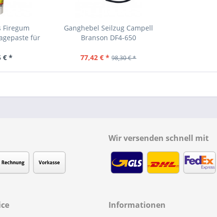
s Firegum
Ganghebel Seilzug Campell
agepaste für
Branson DF4-650
...
 € *
77,42 € *
98,30 € *
Wir versenden schnell mit
ice
Informationen