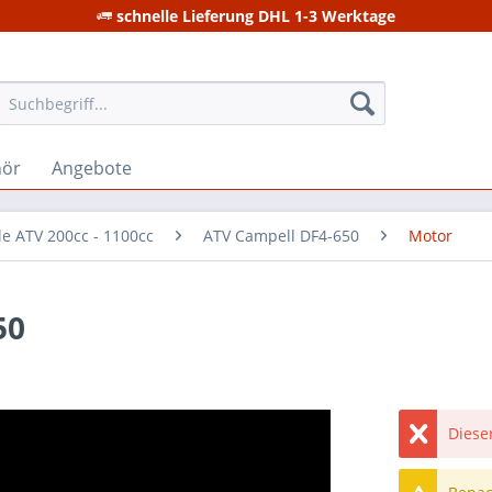
schnelle Lieferung DHL 1-3 Werktage
hör
Angebote
le ATV 200cc - 1100cc
ATV Campell DF4-650
Motor
50
Dieser