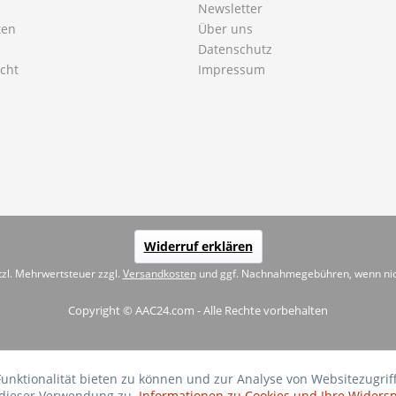
Newsletter
ten
Über uns
Datenschutz
cht
Impressum
Widerruf erklären
etzl. Mehrwertsteuer zzgl.
Versandkosten
und ggf. Nachnahmegebühren, wenn nic
Copyright © AAC24.com - Alle Rechte vorbehalten
Funktionalität bieten zu können und zur Analyse von Websitezug
 dieser Verwendung zu.
Informationen zu Cookies und Ihre Widers