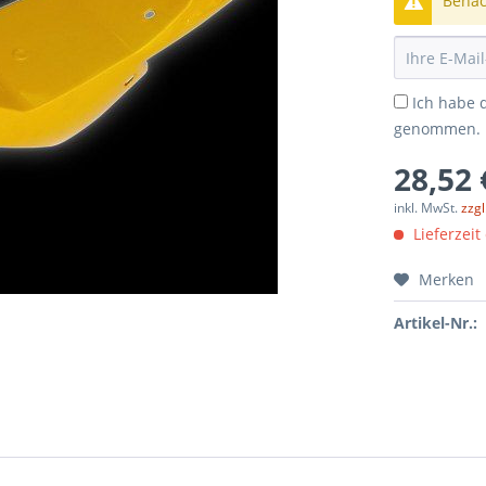
Benach
Ich habe 
genommen.
28,52 
inkl. MwSt.
zzg
Lieferzeit
Merken
Artikel-Nr.: