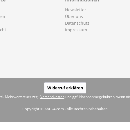
Newsletter
ten
Über uns
Datenschutz
cht
Impressum
Widerruf erklären
etzl. Mehrwertsteuer zzgl.
Versandkosten
und ggf. Nachnahmegebühren, wenn nic
Copyright © AAC24.com - Alle Rechte vorbehalten