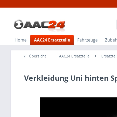
Home
AAC24 Ersatzteile
Fahrzeuge
Zube
Übersicht
AAC24 Ersatzteile
Ersatzte
Verkleidung Uni hinten S