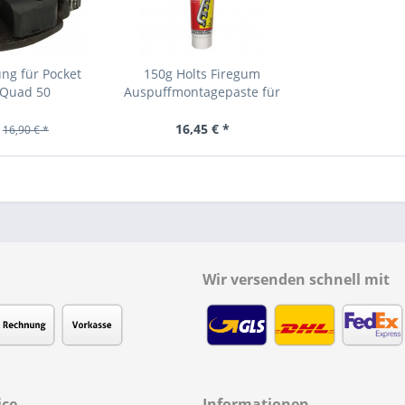
ng für Pocket
150g Holts Firegum
 Quad 50
Auspuffmontagepaste für
alle...
16,45 € *
16,90 € *
Wir versenden schnell mit
ice
Informationen