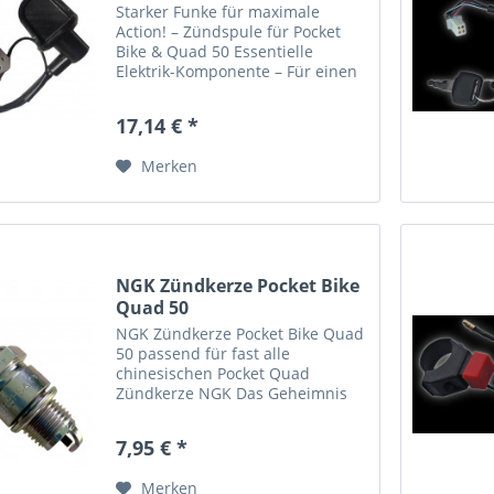
Starker Funke für maximale
Action! – Zündspule für Pocket
Bike & Quad 50 Essentielle
Elektrik-Komponente – Für einen
zuverlässigen Motorlauf und
leichtes Starten Sorgen Sie für
17,14 € *
eine kraftvolle Verbrennung!
Diese Zündspule ist speziell...
Merken
NGK Zündkerze Pocket Bike
Quad 50
NGK Zündkerze Pocket Bike Quad
50 passend für fast alle
chinesischen Pocket Quad
Zündkerze NGK Das Geheimnis
der neuen Iridium IX Zündkerze
liegt in der lasergeschweißten
7,95 € *
Elektrode aus Iridium. Durch
ihren "minimalen" Durchmesser
Merken
von nur...