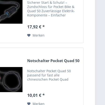
Sicherer Start & Schutz! –
Zündschloss für Pocket Bike &
Quad 50 Zuverlässige Elektrik-
Komponente – Einfacher
Austausch für Ihr Mini-Fahrzeug
Schützen Sie Ihr Quad vor
17,92 € *
unbefugtem Zugriff und sorgen
Sie für einen sicheren
Merken
Schaltvorgang!...
Notschalter Pocket Quad 50
Notschalter Pocket Quad 50
passend für fast alle
chinesischen Pocket Quad
10,01 € *
Merken