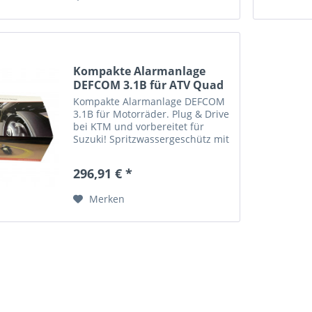
Kompakte Alarmanlage
DEFCOM 3.1B für ATV Quad
Bike
Kompakte Alarmanlage DEFCOM
3.1B für Motorräder. Plug & Drive
bei KTM und vorbereitet für
Suzuki! Spritzwassergeschütz mit
sehr lauter Sirene (114dB),
Voralarm, Blinker Alarm, Alarm
296,91 € *
bei Stromunterbrechung,
selbstschärfende
Merken
Wegfahrsperre,...