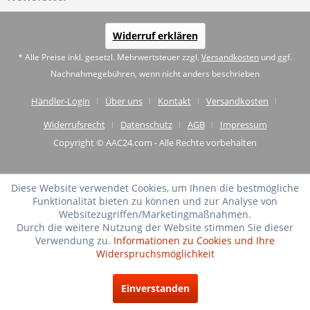
Widerruf erklären
* Alle Preise inkl. gesetzl. Mehrwertsteuer zzgl.
Versandkosten
und ggf.
Nachnahmegebühren, wenn nicht anders beschrieben
Händler-Login
Über uns
Kontakt
Versandkosten
Widerrufsrecht
Datenschutz
AGB
Impressum
Copyright © AAC24.com - Alle Rechte vorbehalten
Diese Website verwendet Cookies, um Ihnen die bestmögliche
Funktionalität bieten zu können und zur Analyse von
Websitezugriffen/Marketingmaßnahmen.
Durch die weitere Nutzung der Website stimmen Sie dieser
Verwendung zu.
Informationen zu Cookies und Ihre
Widerspruchsmöglichkeit
SEHR GUT
(4.75 / 5)
Einverstanden
aus
20
Bewertungen bei: shopvote.de ⓘ
Informationen zur Echtheit der Bewertungen