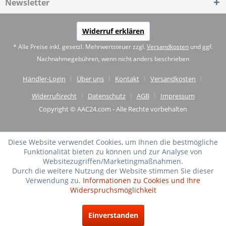
Newsletter
Widerruf erklären
* Alle Preise inkl. gesetzl. Mehrwertsteuer zzgl.
Versandkosten
und ggf.
Nachnahmegebühren, wenn nicht anders beschrieben
Händler-Login
Über uns
Kontakt
Versandkosten
Widerrufsrecht
Datenschutz
AGB
Impressum
Copyright © AAC24.com - Alle Rechte vorbehalten
Diese Website verwendet Cookies, um Ihnen die bestmögliche
Funktionalität bieten zu können und zur Analyse von
Websitezugriffen/Marketingmaßnahmen.
Durch die weitere Nutzung der Website stimmen Sie dieser
Verwendung zu.
Informationen zu Cookies und Ihre
Widerspruchsmöglichkeit
SEHR GUT
(4.75 / 5)
Einverstanden
aus
20
Bewertungen bei: shopvote.de ⓘ
Informationen zur Echtheit der Bewertungen