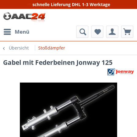
schnelle Lieferung DHL 1-3 Werktage
Menü
Übersicht
Stoßdämpfer
Gabel mit Federbeinen Jonway 125