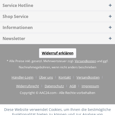
Service Hotline
Shop Service
Informationen
Newsletter
Widerruf erklären
* Alle Preise inkl. gesetzl. Mehrwertsteuer zzgl.
Versandkosten
und ggf.
Nachnahmegebühren, wenn nicht anders beschrieben
Händler-Login
Über uns
Kontakt
Versandkosten
Widerrufsrecht
Datenschutz
AGB
Impressum
Copyright © AAC24.com - Alle Rechte vorbehalten
Diese Website verwendet Cookies, um Ihnen die bestmögliche
Funktionalität bieten zu können und zur Analyse von