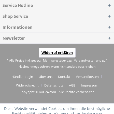
Service Hotline
Shop Service
Informationen
Newsletter
Widerruf erklären
* Alle Preise inkl. gesetzl. Mehrwertsteuer zzgl.
Versandkosten
und ggf.
Nachnahmegebühren, wenn nicht anders beschrieben
Händler-Login
Über uns
Kontakt
Versandkosten
Widerrufsrecht
Datenschutz
AGB
Impressum
Copyright © AAC24.com - Alle Rechte vorbehalten
Diese Website verwendet Cookies, um Ihnen die bestmögliche
Funktionalität bieten zu können und zur Analyse von