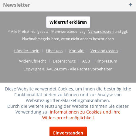
Newsletter
Widerruf erklären
* Alle Preise inkl. gesetzl. Mehrwertsteuer zzgl.
Versandkosten
und ggf.
Nachnahmegebühren, wenn nicht anders beschrieben
Händler-Login
Über uns
Kontakt
Versandkosten
Widerrufsrecht
Datenschutz
AGB
Impressum
Copyright © AAC24.com - Alle Rechte vorbehalten
Diese Website verwendet Cookies, um Ihnen die bestmögliche
Funktionalität bieten zu können und zur Analyse von
Websitezugriffen/Marketingmaßnahmen.
Durch die weitere Nutzung der Website stimmen Sie dieser
Verwendung zu.
Informationen zu Cookies und Ihre
Widerspruchsmöglichkeit
SEHR GUT
(4.75 / 5)
Einverstanden
aus
20
Bewertungen bei: shopvote.de ⓘ
Informationen zur Echtheit der Bewertungen