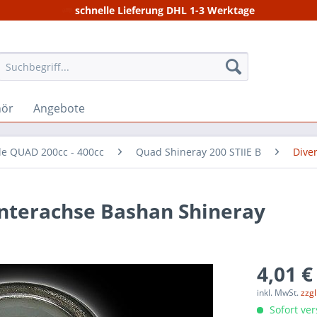
schnelle Lieferung DHL 1-3 Werktage
hör
Angebote
ile QUAD 200cc - 400cc
Quad Shineray 200 STIIE B
Dive
nterachse Bashan Shineray
4,01 €
inkl. MwSt.
zzg
Sofort ver