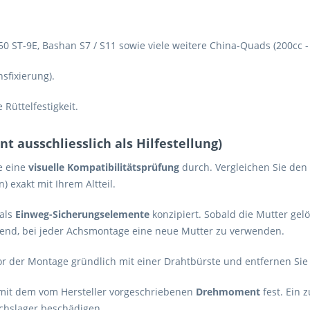
50 ST-9E, Bashan S7 / S11 sowie viele weitere China-Quads (200cc -
sfixierung).
Rüttelfestigkeit.
 ausschliesslich als Hilfestellung)
e eine
visuelle Kompatibilitätsprüfung
durch. Vergleichen Sie de
 exakt mit Ihrem Altteil.
als
Einweg-Sicherungselemente
konzipiert. Sobald die Mutter gel
end, bei jeder Achsmontage eine neue Mutter zu verwenden.
 der Montage gründlich mit einer Drahtbürste und entfernen Sie a
 mit dem vom Hersteller vorgeschriebenen
Drehmoment
fest. Ein 
chslager beschädigen.