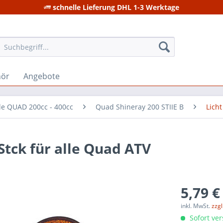
schnelle Lieferung DHL 1-3 Werktage
hör
Angebote
ile QUAD 200cc - 400cc
Quad Shineray 200 STIIE B
Licht
 Stck für alle Quad ATV
5,79 €
inkl. MwSt.
zzg
Sofort ver