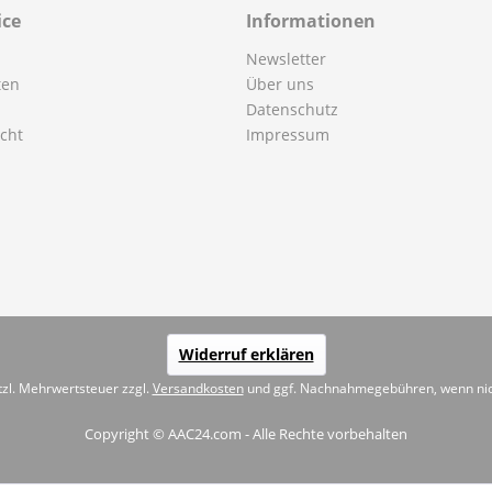
ice
Informationen
Newsletter
ten
Über uns
Datenschutz
cht
Impressum
Widerruf erklären
etzl. Mehrwertsteuer zzgl.
Versandkosten
und ggf. Nachnahmegebühren, wenn nic
Copyright © AAC24.com - Alle Rechte vorbehalten