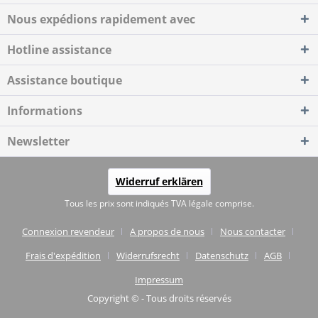
Nous expédions rapidement avec
Hotline assistance
Assistance boutique
Informations
Newsletter
Widerruf erklären
Tous les prix sont indiqués TVA légale comprise.
Connexion revendeur
A propos de nous
Nous contacter
Frais d'expédition
Widerrufsrecht
Datenschutz
AGB
Impressum
Copyright © - Tous droits réservés