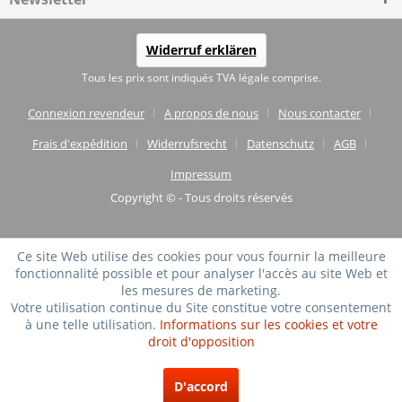
Widerruf erklären
Tous les prix sont indiqués TVA légale comprise.
Connexion revendeur
A propos de nous
Nous contacter
Frais d'expédition
Widerrufsrecht
Datenschutz
AGB
Impressum
Copyright © - Tous droits réservés
Ce site Web utilise des cookies pour vous fournir la meilleure
fonctionnalité possible et pour analyser l'accès au site Web et
les mesures de marketing.
Votre utilisation continue du Site constitue votre consentement
à une telle utilisation.
Informations sur les cookies et votre
droit d'opposition
TRÈS BIEN
(4.75 / 5)
D'accord
de
20
Évaluations à: shopvote.de ⓘ
À propos de l'authenticité des avis