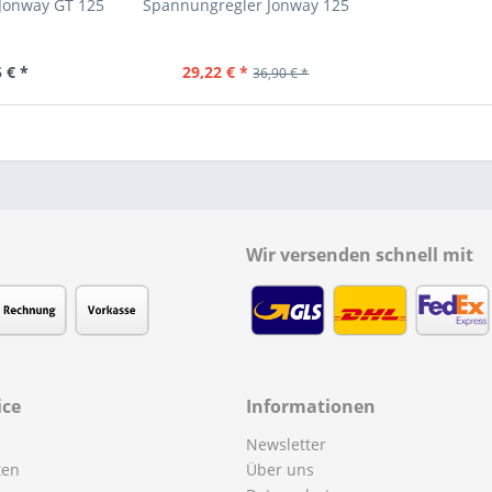
 Jonway GT 125
Spannungregler Jonway 125
 € *
29,22 € *
36,90 € *
Wir versenden schnell mit
ice
Informationen
Newsletter
ten
Über uns