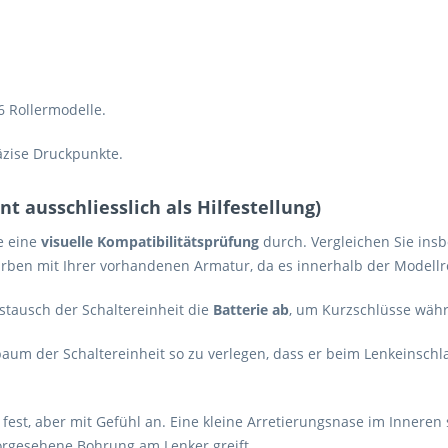
 Rollermodelle.
äzise Druckpunkte.
 ausschliesslich als Hilfestellung)
e eine
visuelle Kompatibilitätsprüfung
durch. Vergleichen Sie ins
arben mit Ihrer vorhandenen Armatur, da es innerhalb der Modell
tausch der Schaltereinheit die
Batterie ab
, um Kurzschlüsse wäh
aum der Schaltereinheit so zu verlegen, dass er beim Lenkeinsch
st, aber mit Gefühl an. Eine kleine Arretierungsnase im Inneren 
 vorgesehene Bohrung am Lenker greift.