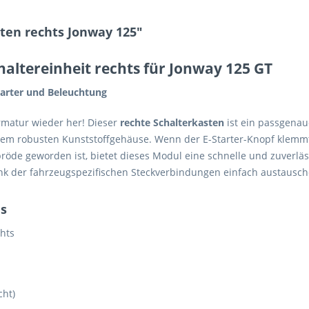
ten rechts Jonway 125"
haltereinheit rechts für Jonway 125 GT
tarter und Beleuchtung
rarmatur wieder her! Dieser
rechte Schalterkasten
ist ein passgenaue
einem robusten Kunststoffgehäuse. Wenn der E-Starter-Knopf klemmt
de geworden ist, bietet dieses Modul eine schnelle und zuverlässi
nk der fahrzeugspezifischen Steckverbindungen einfach austausch
ls
chts
cht)