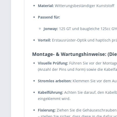
Material:
Witterungsbeständiger Kunststoff
Passend für:
Jonway:
125 GT und baugleiche 125cc GY6
Vorteil:
Erstausrüster-Optik und haptisch pr
Montage- & Wartungshinweise: (Dient
Visuelle Prüfung:
Führen Sie vor der Montag
(Anzahl der Pins und Form) sowie die Kabelf
Stromlos arbeiten:
Klemmen Sie vor dem Aus
Kabelführung:
Achten Sie darauf, den Kabelb
eingeklemmt wird.
Fixierung:
Ziehen Sie die Gehäuseschrauben fe
– stellen Sie sicher, dass diese in die dafür