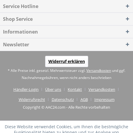
Service Hotline
Shop Service
Informationen
Newsletter
Widerruf erklären
* Alle Preise inkl. gesetzl. Mehrwertsteuer zzgl.
Versandkosten
und ggf.
Nachnahmegebühren, wenn nicht anders beschrieben
Händler-Login
Über uns
Kontakt
Versandkosten
Widerrufsrecht
Datenschutz
AGB
Impressum
Copyright © AAC24.com - Alle Rechte vorbehalten
Diese Website verwendet Cookies, um Ihnen die bestmögliche
Funktionalität bieten zu können und zur Analyse von