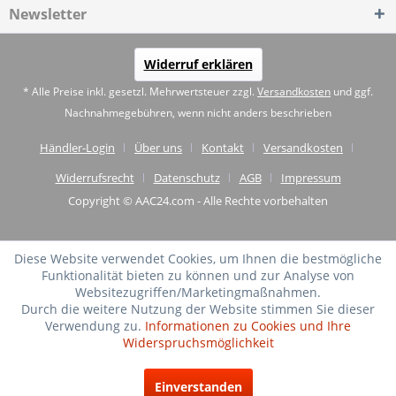
Newsletter
Widerruf erklären
* Alle Preise inkl. gesetzl. Mehrwertsteuer zzgl.
Versandkosten
und ggf.
Nachnahmegebühren, wenn nicht anders beschrieben
Händler-Login
Über uns
Kontakt
Versandkosten
Widerrufsrecht
Datenschutz
AGB
Impressum
Copyright © AAC24.com - Alle Rechte vorbehalten
Diese Website verwendet Cookies, um Ihnen die bestmögliche
Funktionalität bieten zu können und zur Analyse von
Websitezugriffen/Marketingmaßnahmen.
Durch die weitere Nutzung der Website stimmen Sie dieser
Verwendung zu.
Informationen zu Cookies und Ihre
Widerspruchsmöglichkeit
SEHR GUT
(4.75 / 5)
Einverstanden
aus
20
Bewertungen bei: shopvote.de ⓘ
Informationen zur Echtheit der Bewertungen