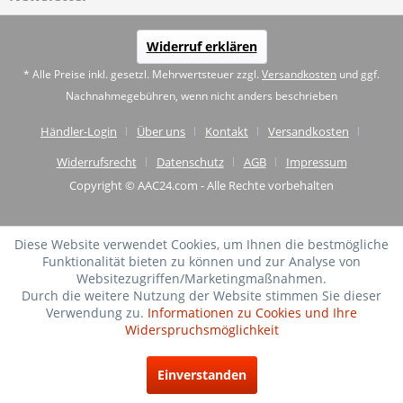
Widerruf erklären
* Alle Preise inkl. gesetzl. Mehrwertsteuer zzgl.
Versandkosten
und ggf.
Nachnahmegebühren, wenn nicht anders beschrieben
Händler-Login
Über uns
Kontakt
Versandkosten
Widerrufsrecht
Datenschutz
AGB
Impressum
Copyright © AAC24.com - Alle Rechte vorbehalten
Diese Website verwendet Cookies, um Ihnen die bestmögliche
Funktionalität bieten zu können und zur Analyse von
Websitezugriffen/Marketingmaßnahmen.
Durch die weitere Nutzung der Website stimmen Sie dieser
Verwendung zu.
Informationen zu Cookies und Ihre
Widerspruchsmöglichkeit
SEHR GUT
(4.75 / 5)
Einverstanden
aus
20
Bewertungen bei: shopvote.de ⓘ
Informationen zur Echtheit der Bewertungen