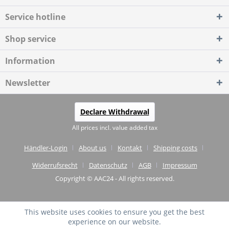
Service hotline
Shop service
Information
Newsletter
Declare Withdrawal
All prices incl. value added tax
Händler-Login
About us
Kontakt
Shipping costs
Widerrufsrecht
Datenschutz
AGB
Impressum
Copyright © AAC24 - All rights reserved.
This website uses cookies to ensure you get the best
experience on our website.