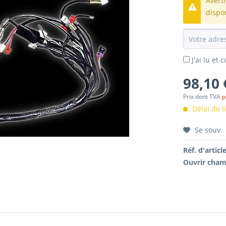
Avert
dispo
J'ai lu et
98,10 
Prix dont TVA
p
Délai de l
Se souv.
Réf. d'article
Ouvrir cham