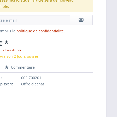
issez-moi lorsque l'article sera de nouveau
nible.
 compris la
politique de confidentialité
.
€ *
lus frais de port
ivraison 2 Jours ouvrés
Commentaire
 :
002-700201
p txt 1:
Offre d'achat