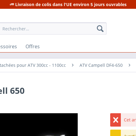
Livraison de colis dans l'UE environ 5 jours ouvrables
ssoires
Offres
tachées pour ATV 300cc - 1100cc
ATV Campell DF4-650
ll 650
Cet a