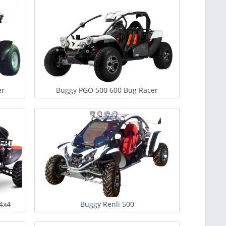
er
Buggy PGO 500 600 Bug Racer
4x4
Buggy Renli 500