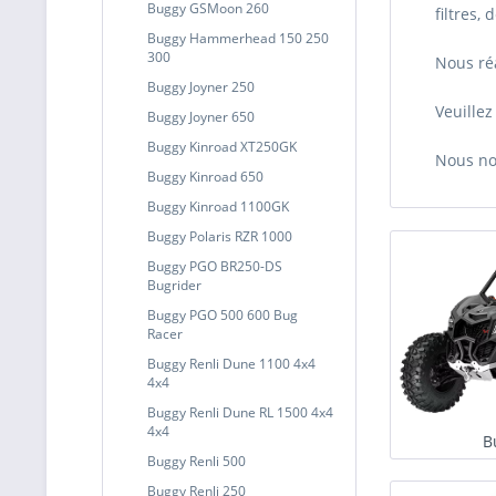
Buggy GSMoon 260
filtres,
Buggy Hammerhead 150 250
300
Nous réa
Buggy Joyner 250
Veuille
Buggy Joyner 650
Buggy Kinroad XT250GK
Nous no
Buggy Kinroad 650
Buggy Kinroad 1100GK
Buggy Polaris RZR 1000
Buggy PGO BR250-DS
Bugrider
Buggy PGO 500 600 Bug
Racer
Buggy Renli Dune 1100 4x4
4x4
Buggy Renli Dune RL 1500 4x4
4x4
B
Buggy Renli 500
Buggy Renli 250