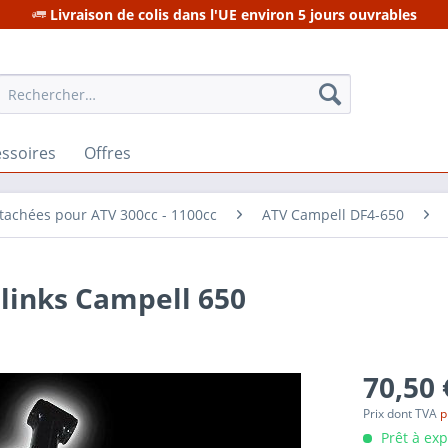
Livraison de colis dans l'UE environ 5 jours ouvrables
ssoires
Offres
tachées pour ATV 300cc - 1100cc
ATV Campell DF4-650
links Campell 650
70,50 
Prix dont TVA
p
Prêt à ex