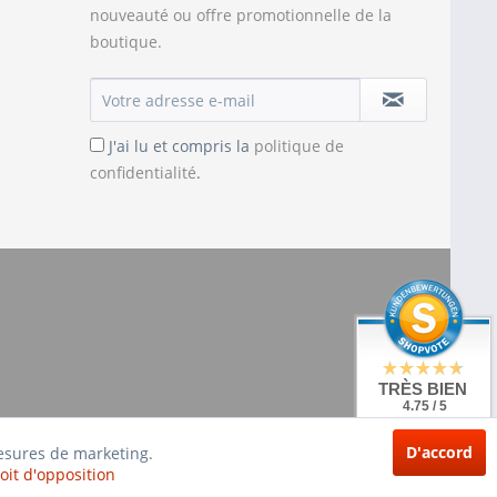
nouveauté ou offre promotionnelle de la
boutique.
J'ai lu et compris la
politique de
confidentialité
.
TRÈS BIEN
4.75 / 5
de 20 Évaluations
à: shopvote.de
D'accord
mesures de marketing.
oit d'opposition