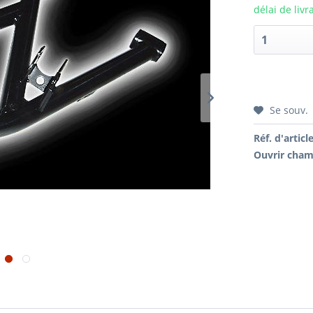
délai de livr
Se souv.
Réf. d'article
Ouvrir cham