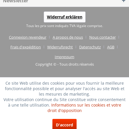
Newsletter
Widerruf erklären
Tous les prix sont indiqués TVA légale comprise.
Connexion revendeur
A propos de nous
Nous contacter
Frais d'expédition
Widerrufsrecht
Datenschutz
AGB
Impressum
Copyright © - Tous droits réservés
Ce site Web utilise des cookies pour vous fournir la meilleure
fonctionnalité possible et pour analyser l'accès au site Web et
les mesures de marketing.
Votre utilisation continue du Site constitue votre consentement
à une telle utilisation.
Informations sur les cookies et votre
droit d'opposition
TRÈS BIEN
(4.75 / 5)
D'accord
de
20
Évaluations à: shopvote.de ⓘ
À propos de l'authenticité des avis