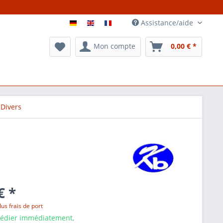
Assistance/aide
Mon compte
0,00 € *
Divers
€ *
lus frais de port
pédier immédiatement,