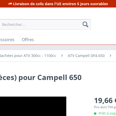
Livraison de colis dans l'UE environ 5 jours ouvrables
ssoires
Offres
tachées pour ATV 300cc - 1100cc
ATV Campell DF4-650
ièces) pour Campell 650
19,66 
Prix dont TVA
p
Prêt à ex