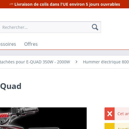
Livraison de colis dans l'UE environ 5 jours ouvrables
ssoires
Offres
étachées pour E-QUAD 350W - 2000W
Hummer électrique 80
 Quad
Cet a