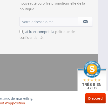
nouveauté ou offre promotionnelle de la
boutique.
J'ai lu et compris la
politique de
confidentialité
.
TRÈS BIEN
4.75 / 5
de 20 Évaluations
à: shopvote.de
D'accord
mesures de marketing.
oit d'opposition