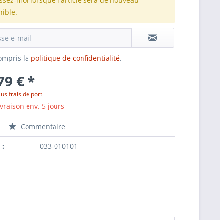
issez-moi lorsque l'article sera de nouveau
nible.
 compris la
politique de confidentialité
.
79 € *
lus frais de port
ivraison env. 5 jours
Commentaire
 :
033-010101