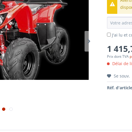
Avert
dispo
J'ai lu et
1 415,
Prix dont TVA
p
Délai de l
Se souv.
Réf. d'article