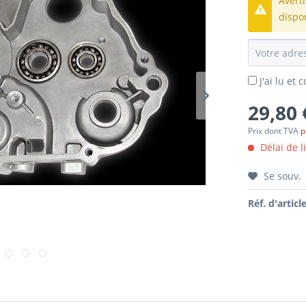
Avert
dispo
J'ai lu et
29,80 
Prix dont TVA
p
Délai de l
Se souv.
Réf. d'article