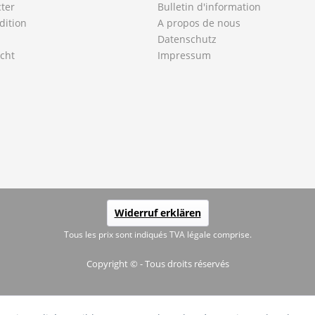
ter
Bulletin d'information
dition
A propos de nous
Datenschutz
cht
Impressum
Widerruf erklären
Tous les prix sont indiqués TVA légale comprise.
Copyright © - Tous droits réservés