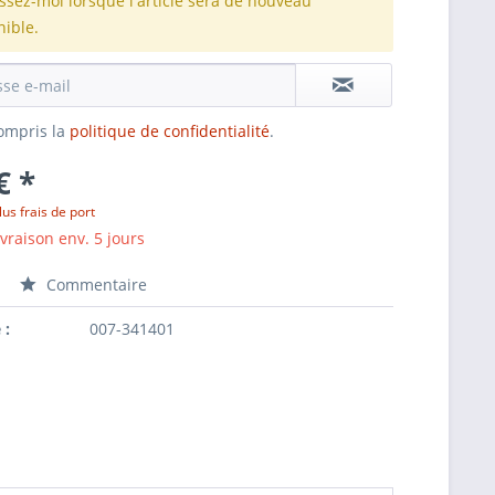
issez-moi lorsque l'article sera de nouveau
nible.
 compris la
politique de confidentialité
.
€ *
lus frais de port
ivraison env. 5 jours
Commentaire
 :
007-341401