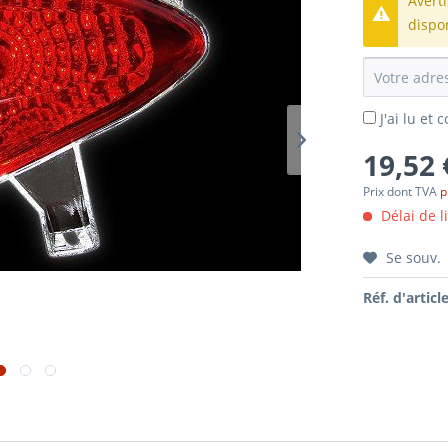
Avert
dispo
J'ai lu et
19,52 
Prix dont TVA
p
Délai de l
Se souv.
Réf. d'article