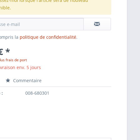
issez-moi lorsque l'article sera de nouveau
nible.
 compris la
politique de confidentialité
.
€ *
lus frais de port
ivraison env. 5 jours
Commentaire
 :
008-680301