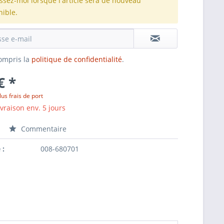
issez-moi lorsque l'article sera de nouveau
nible.
 compris la
politique de confidentialité
.
€ *
lus frais de port
ivraison env. 5 jours
Commentaire
 :
008-680701