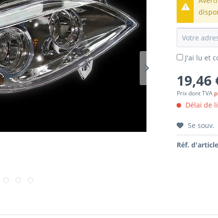
Avert
dispo
J'ai lu et
19,46 
Prix dont TVA
p
Délai de l
Se souv.
Réf. d'article