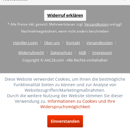
Widerruf erklären
* Alle Preise inkl. gesetzl. Mehrwertsteuer zzgl.
Versandkosten
und ggf.
Nachnahmegebühren, wenn nicht anders beschrieben
Händler-Login
Über uns
Kontakt
Versandkosten
Widerrufsrecht
Datenschutz
AGB
Impressum
Copyright © AAC24.com - Alle Rechte vorbehalten
Diese Website verwendet Cookies, um Ihnen die bestmögliche
Funktionalität bieten zu können und zur Analyse von
Websitezugriffen/Marketingmaßnahmen.
Durch die weitere Nutzung der Website stimmen Sie dieser
Verwendung zu.
Informationen zu Cookies und Ihre
Widerspruchsmöglichkeit
SEHR GUT
(4.75 / 5)
Einverstanden
aus
20
Bewertungen bei: shopvote.de ⓘ
Informationen zur Echtheit der Bewertungen