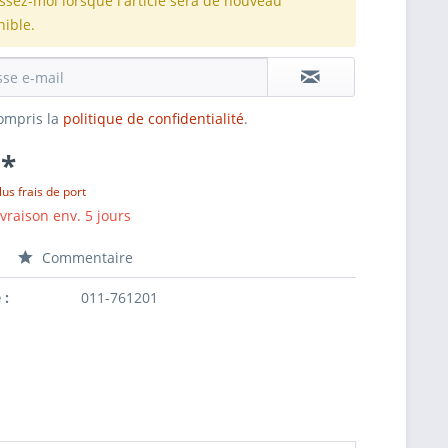
issez-moi lorsque l'article sera de nouveau
nible.
 compris la
politique de confidentialité
.
 *
lus frais de port
ivraison env. 5 jours
Commentaire
 :
011-761201