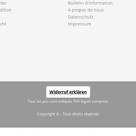
ter
Bulletin d'information
dition
A propos de nous
Datenschutz
cht
Impressum
Widerruf erklären
Tous les prix sont indiqués TVA légale comprise.
Copyright © - Tous droits réservés