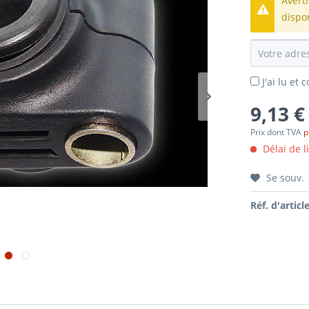
Avert
dispo
J'ai lu et
9,13 €
Prix dont TVA
p
Délai de l
Se souv.
Réf. d'article