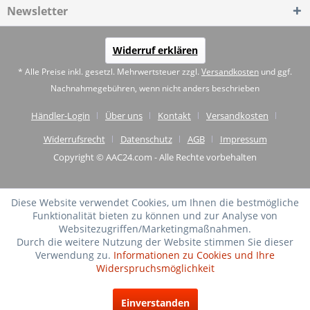
Newsletter
Widerruf erklären
* Alle Preise inkl. gesetzl. Mehrwertsteuer zzgl.
Versandkosten
und ggf.
Nachnahmegebühren, wenn nicht anders beschrieben
Händler-Login
Über uns
Kontakt
Versandkosten
Widerrufsrecht
Datenschutz
AGB
Impressum
Copyright © AAC24.com - Alle Rechte vorbehalten
Diese Website verwendet Cookies, um Ihnen die bestmögliche
Funktionalität bieten zu können und zur Analyse von
Websitezugriffen/Marketingmaßnahmen.
Durch die weitere Nutzung der Website stimmen Sie dieser
Verwendung zu.
Informationen zu Cookies und Ihre
Widerspruchsmöglichkeit
SEHR GUT
(4.75 / 5)
Einverstanden
aus
20
Bewertungen bei: shopvote.de ⓘ
Informationen zur Echtheit der Bewertungen