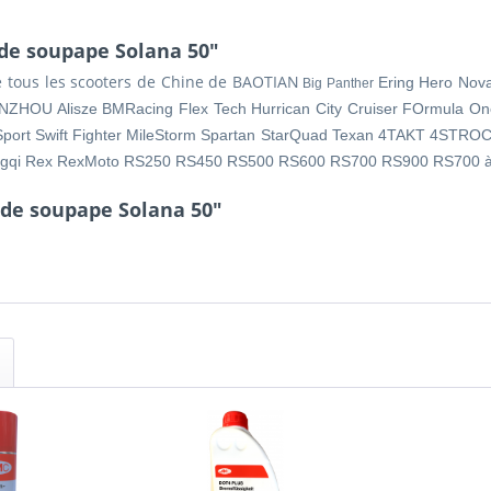
 de soupape Solana 50"
e tous les scooters de Chine de BAOTIAN
Ering Hero Nov
Big Panther
ENZHOU Alisze BMRacing Flex Tech Hurrican City Cruiser FOrmula
One
Sport Swift Fighter MileStorm Spartan StarQuad Texan 4TAKT 4STROC
ingqi Rex RexMoto RS250 RS450 RS500 RS600 RS700 RS900 RS700 
 de soupape Solana 50"