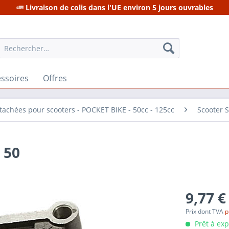
Livraison de colis dans l'UE environ 5 jours ouvrables
ssoires
Offres
tachées pour scooters - POCKET BIKE - 50cc - 125cc
Scooter 
 50
9,77 €
Prix dont TVA
p
Prêt à ex