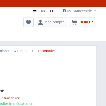
Assistance/aide
Mon compte
0,00 € *
Solana 50 4 temps
Locomotive
 *
lus frais de port
pédier immédiatement,