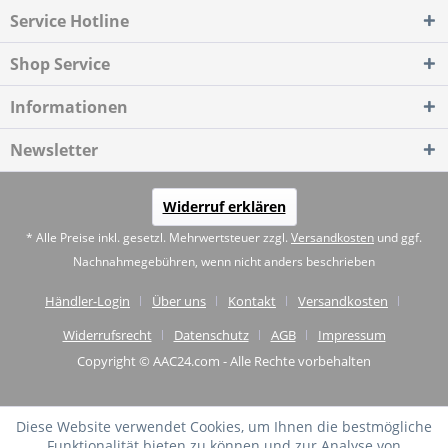
Service Hotline
Shop Service
Informationen
Newsletter
Widerruf erklären
* Alle Preise inkl. gesetzl. Mehrwertsteuer zzgl.
Versandkosten
und ggf.
Nachnahmegebühren, wenn nicht anders beschrieben
Händler-Login
Über uns
Kontakt
Versandkosten
Widerrufsrecht
Datenschutz
AGB
Impressum
Copyright © AAC24.com - Alle Rechte vorbehalten
Diese Website verwendet Cookies, um Ihnen die bestmögliche
Funktionalität bieten zu können und zur Analyse von