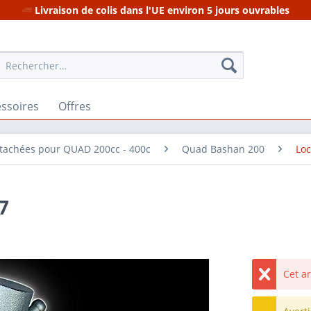
Livraison de colis dans l'UE environ 5 jours ouvrables
ssoires
Offres
étachées pour QUAD 200cc - 400c
Quad Bashan 200
Lo
7
Cet a