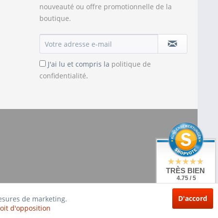
nouveauté ou offre promotionnelle de la
boutique.
J'ai lu et compris la
politique de
confidentialité
.
TRÈS BIEN
4.75 / 5
de 20 Évaluations
à: shopvote.de
D'accord
mesures de marketing.
oit d'opposition