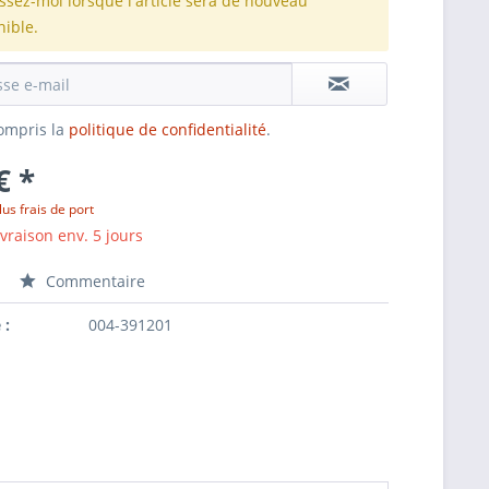
issez-moi lorsque l'article sera de nouveau
nible.
 compris la
politique de confidentialité
.
€ *
lus frais de port
ivraison env. 5 jours
Commentaire
 :
004-391201