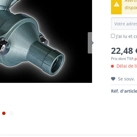
Avert
dispo
J'ai lu et
22,48 
Prix dont TVA
p
Délai de l
Se souv.
Réf. d'article