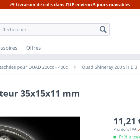
Livraison de colis dans l'UE environ 5 jours ouvrables
ssoires
Offres
étachées pour QUAD 200cc - 400c
Quad Shineray 200 STIIE B
oteur 35x15x11 mm
11,21 
Prix dont TVA
p
Prêt à ex