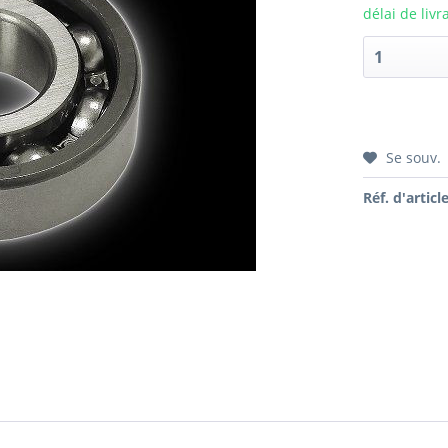
délai de livr
Se souv.
Réf. d'article