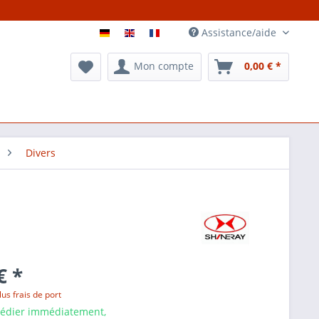
Assistance/aide
Mon compte
0,00 € *
Divers
€ *
lus frais de port
pédier immédiatement,