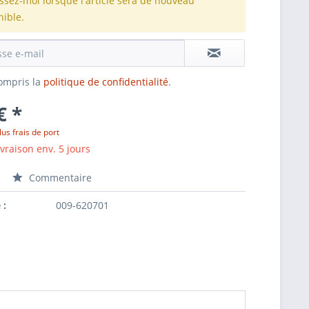
issez-moi lorsque l'article sera de nouveau
nible.
 compris la
politique de confidentialité
.
€ *
lus frais de port
ivraison env. 5 jours
Commentaire
 :
009-620701