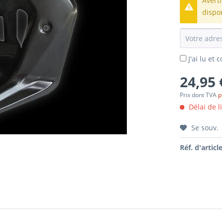
Avert
dispo
J'ai lu et
24,95 
Prix dont TVA
p
Délai de l
Se souv.
Réf. d'article