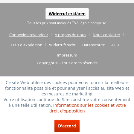
Widerruf erklären
Tous les prix sont indiqués TVA légale comprise.
Connexion revendeur
A propos de nous
Nous contacter
Frais d'expédition
Widerrufsrecht
Datenschutz
AGB
Impressum
Copyright © - Tous droits réservés
Ce site Web utilise des cookies pour vous fournir la meilleure
fonctionnalité possible et pour analyser l'accès au site Web et
les mesures de marketing.
Votre utilisation continue du Site constitue votre consentement
à une telle utilisation.
Informations sur les cookies et votre
droit d'opposition
TRÈS BIEN
(4.75 / 5)
D'accord
de
20
Évaluations à: shopvote.de ⓘ
À propos de l'authenticité des avis