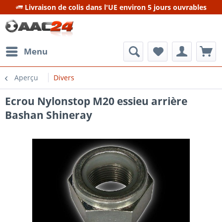
Livraison de colis dans l'UE environ 5 jours ouvrables
Menu
Aperçu
Divers
Ecrou Nylonstop M20 essieu arrière
Bashan Shineray