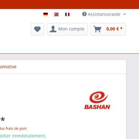
Assistance/aide
Mon compte
0,00 € *
comotive
 *
lus frais de port
pédier immédiatement,