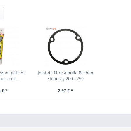
regum pâte de
Joint de filtre à huile Bashan
ur tous...
Shineray 200 - 250
 € *
2,97 € *