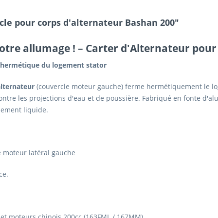
cle pour corps d'alternateur Bashan 200"
otre allumage !
– Carter d'Alternateur pou
e hermétique du logement stator
alternateur
(couvercle moteur gauche) ferme hermétiquement le log
ntre les projections d'eau et de poussière. Fabriqué en fonte d'alu
sement liquide.
e moteur latéral gauche
ce.
et moteurs chinois 200cc (163FML / 167MM).